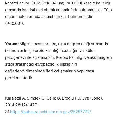
kontrol grubu (302.3±18.34 μm; P=0.000) koroid kalınlığı
arasında istatistiksel olarak anlamlı fark bulunmuştur. Tüm
ölçüm noktalarında anlamlı farklar belirlenmiştir
(P<0.001).
Yorum:
Migren hastalarında, akut migren atağı sırasında
izlenen artmış koroid kalınlığı hastalığın vasküler
patogenezi ile açıklanabilir. Koroid kalınlığı ve akut migren
atağı arasındaki etyopatolojik ilişkisinin
değerlendirilmesinde ileri çalışmaların yapılması
gerekmektedir.
Karalezli A, Simsek C, Celik G, Eroglu FC. Eye (Lond).
2014;28(12):1477-
81.
https://pubmed.ncbi.nlm.nih.gov/25257772/