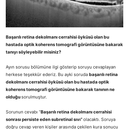
Başarılı retina dekolmanı cerrahisi öyküsü olan bu
hastada optik koherens tomografi görüntüsüne bakarak
tanıyı söyleyebilir misiniz?
Ayın sorusu bölümüne ilgi gösterip soruyu cevaplayan
herkese teşekkür ederiz. Bu ayki soruda
başarılı retina
dekolmanı cerrahisi öyküsü olan bu hastada optik
koherens tomografi görüntüsüne bakarak tanının ne
olduğu
sorulmuştur.
Sorunun cevabı “
Başarılı retina dekolmanı cerrahisi
sonrası persiste eden subretinal sıvı
”
olacaktı. Soruya
doğru cevap veren kişiler arasında çekilen kura sonucu