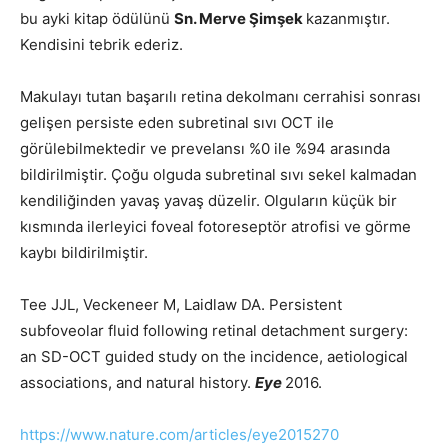
bu ayki kitap ödülünü
Sn. Merve Şimşek
kazanmıştır.
Kendisini tebrik ederiz.
Makulayı tutan başarılı retina dekolmanı cerrahisi sonrası
gelişen persiste eden subretinal sıvı OCT ile
görülebilmektedir ve prevelansı %0 ile %94 arasında
bildirilmiştir. Çoğu olguda subretinal sıvı sekel kalmadan
kendiliğinden yavaş yavaş düzelir. Olguların küçük bir
kısmında ilerleyici foveal fotoreseptör atrofisi ve görme
kaybı bildirilmiştir.
Tee JJL, Veckeneer M, Laidlaw DA. Persistent
subfoveolar fluid following retinal detachment surgery:
an SD-OCT guided study on the incidence, aetiological
associations, and natural history.
Eye
2016.
https://www.nature.com/articles/eye2015270