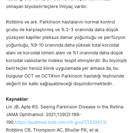
olmayan biyobelirteçlere ihtiyaç vardır.
Robbins ve ark. Parkinson hastalarını normal kontrol
grubu ile karşılaştırmış ve % 2-3 oranında daha düşük
yüzeysel kapiller pleksus damar yoğunluğu ve perfüzyon
yoğunluğu, %9-10 oranında daha yüksek total koroidal
alanı ve koroidal lümen alanı ve %1 oranında daha düşük
koroidal vaskülarite indeksi tespit etmişlerdir. Bu biyolojik
belirteçler henüz klinik uygulamada yer almasa da, bu
bulgular OCT ve OCTA’nın Parkinson hastalığı teşhisinde
değerli bir katkı sağlayabileceği düşündürmektedir.
Kaynaklar
:
Lin JB, Apte RS. Seeing Parkinson Disease in the Retina.
JAMA Ophthalmol. 2021;139(2):189-
190.
https://pubmed.ncbi.nlm.nih.gov/33355613/
Robbins CB, Thompson AC, Bhullar PK, et al.