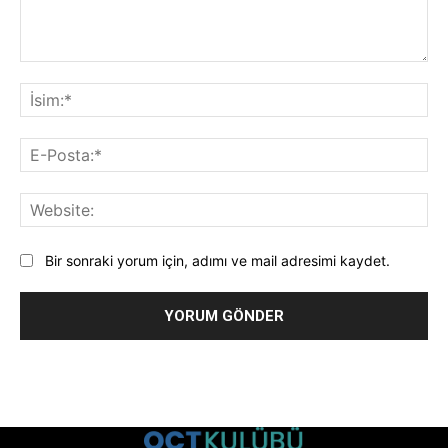
Yorum:
İsi
E-
Pos
Web
Bir sonraki yorum için, adımı ve mail adresimi kaydet.