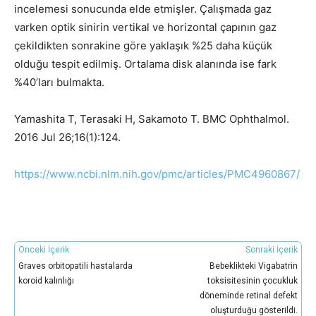
incelemesi sonucunda elde etmişler. Çalışmada gaz
varken optik sinirin vertikal ve horizontal çapının gaz
çekildikten sonrakine göre yaklaşık %25 daha küçük
olduğu tespit edilmiş. Ortalama disk alanında ise fark
%40’ları bulmakta.
Yamashita T, Terasaki H, Sakamoto T. BMC Ophthalmol.
2016 Jul 26;16(1):124.
https://www.ncbi.nlm.nih.gov/pmc/articles/PMC4960867/
Önceki İçerik
Sonraki İçerik
Graves orbitopatili hastalarda
Bebeklikteki Vigabatrin
koroid kalınlığı
toksisitesinin çocukluk
döneminde retinal defekt
oluşturduğu gösterildi.